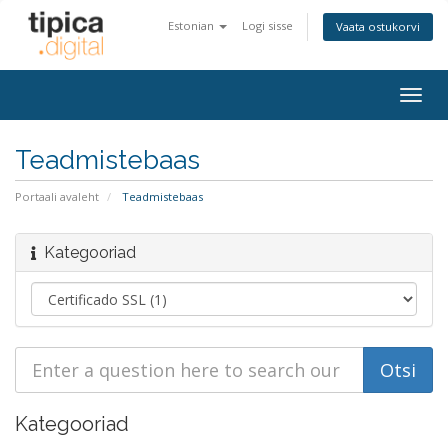
Estonian
Logi sisse
Vaata ostukorvi
Togg
navig
Teadmistebaas
Portaali avaleht
Teadmistebaas
Kategooriad
Kategooriad